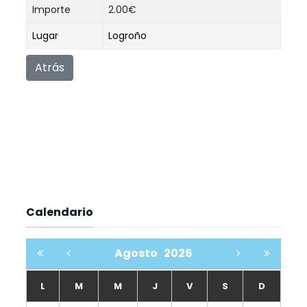
Importe
2.00€
Lugar
Logroño
Atrás
Calendario
Agosto
2026
L
M
M
J
V
S
D