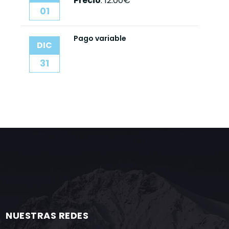
Precio
:
12.00€
01
Pago variable
DIC
31
NUESTRAS REDES