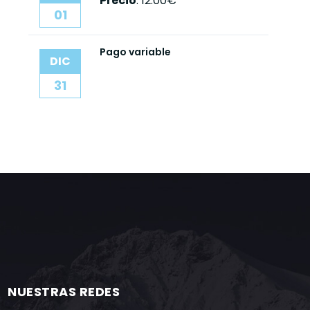
Precio
:
12.00€
01
Pago variable
DIC
31
NUESTRAS REDES