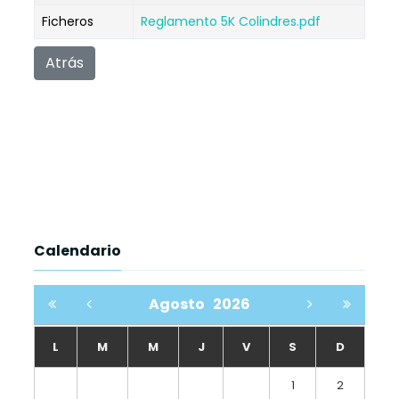
Ficheros
Reglamento 5K Colindres.pdf
Atrás
Calendario
Agosto
2026
L
M
M
J
V
S
D
1
2