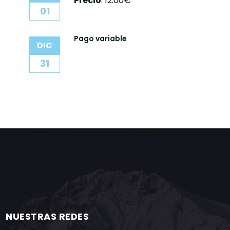
Precio
:
12.00€
01
Pago variable
DIC
31
NUESTRAS REDES