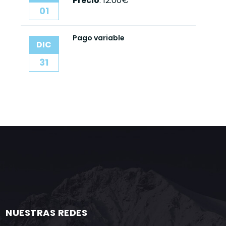
Precio
:
12.00€
01
Pago variable
DIC
31
NUESTRAS REDES