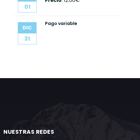
Precio
:
12.00€
01
Pago variable
DIC
31
NUESTRAS REDES