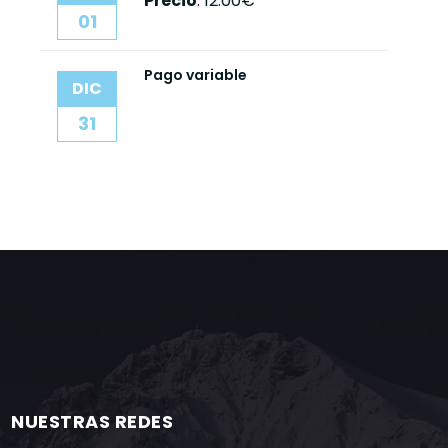
Precio
:
12.00€
01
Pago variable
DIC
31
NUESTRAS REDES