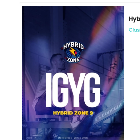
Hyb
Clas