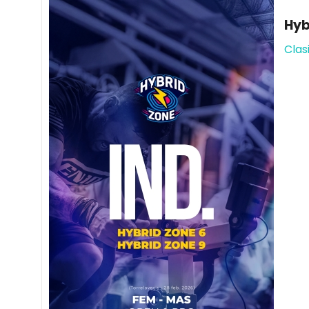
Hyb
Clas