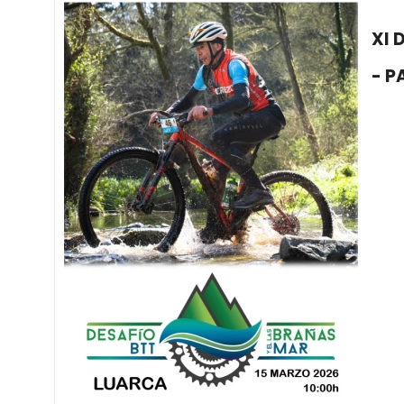
XI 
- P