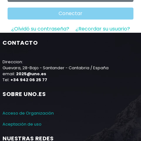
Conectar
¿Olvidó su contraseña?
¿Recordar su usuario?
CONTACTO
Direccion:
Guevara, 28-Bajo - Santander - Cantabria / España
email:
2025@uno.es
Tel:
+34 942 06 25 77
SOBRE UNO.ES
Acceso de Organización
Aceptación de uso
NUESTRAS REDES