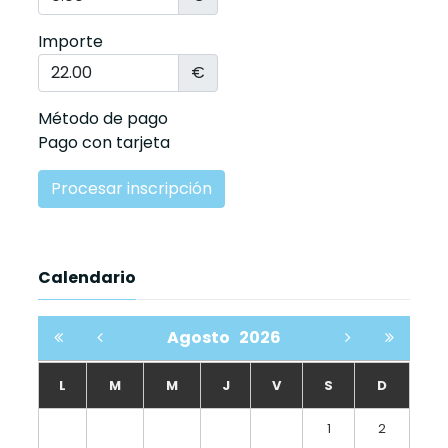
Importe
€
Método de pago
Pago con tarjeta
Calendario
Agosto
2026
L
M
M
J
V
S
D
1
2